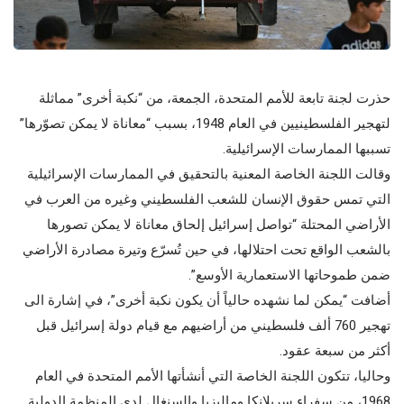
حذرت لجنة تابعة للأمم المتحدة، الجمعة، من “نكبة أخرى” مماثلة
لتهجير الفلسطينيين في العام 1948، بسبب “معاناة لا يمكن تصوّرها”
تسببها الممارسات الإسرائيلية.
وقالت اللجنة الخاصة المعنية بالتحقيق في الممارسات الإسرائيلية
التي تمس حقوق الإنسان للشعب الفلسطيني وغيره من العرب في
الأراضي المحتلة “تواصل إسرائيل إلحاق معاناة لا يمكن تصورها
بالشعب الواقع تحت احتلالها، في حين تُسرّع وتيرة مصادرة الأراضي
ضمن طموحاتها الاستعمارية الأوسع”.
أضافت “يمكن لما نشهده حالياً أن يكون نكبة أخرى”، في إشارة الى
تهجير 760 ألف فلسطيني من أراضيهم مع قيام دولة إسرائيل قبل
أكثر من سبعة عقود.
وحاليا، تتكون اللجنة الخاصة التي أنشأتها الأمم المتحدة في العام
1968، من سفراء سريلانكا وماليزيا والسنغال لدى المنظمة الدولية.