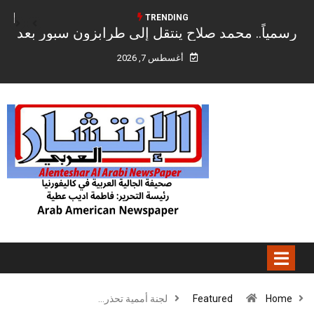
TRENDING
طرابزون سبور بعد
نتانياهو: إسرائيل لم توافق بعد 
ع ليفربول
المدعومة من الولايات المتحدة ونقل
أغسطس 7, 2026
ملاحظاتنا”
Home
Featured
لجنة أممية تحذر…