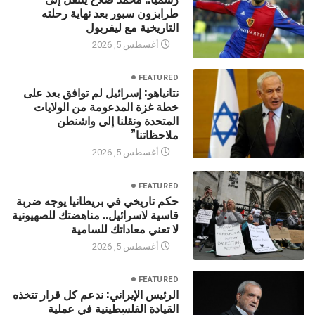
طرابزون سبور بعد نهاية رحلته
التاريخية مع ليفربول
أغسطس 5, 2026
FEATURED
نتانياهو: إسرائيل لم توافق بعد على
خطة غزة المدعومة من الولايات
المتحدة ونقلنا إلى واشنطن
ملاحظاتنا”
أغسطس 5, 2026
FEATURED
حكم تاريخي في بريطانيا يوجه ضربة
قاسية لاسرائيل.. مناهضتك للصهيونية
لا تعني معاداتك للسامية
أغسطس 5, 2026
FEATURED
الرئيس الإيراني: ندعم كل قرار تتخذه
القيادة الفلسطينية في عملية