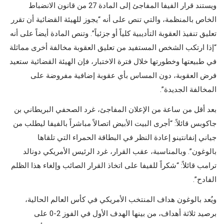
ويستند قرار الفيفا المفاجئ إلى المادة 27 من قانون الانضباط
الخاص بالمنظمة، والتي تنص على أنه “يجوز للهيئة القضائية أن تقرر
تعليق تنفيذ العقوبة التأديبية كلياً أو جزئياً”. وتنص المادة أيضاً على أنه
“إذا ارتكب الشخص المستفيد من تعليق العقوبة مخالفة أخرى مماثلة
في طبيعتها وخطورتها خلال فترة الاختبار، فإن الهيئة القضائية ستعيد
فرض العقوبة، دون المساس بأي عقوبة إضافية مفروضة على
المخالفة الجديدة”.
بعد أقل من ساعة من الإعلان المفاجئ، غرد الصحفي البريطاني بن
جاكوبس قائلاً: “أجرى البيت الأبيض اتصالاً مباشراً بالفيفا ليطلب من
جياني إنفانتينو إعادة النظر في البطاقة الحمراء التي تلقاها
بالوغون”. وبالمناسبة، عقب القرار، غرد الرئيس الأمريكي دونالد
ترامب قائلاً: “شكراً للفيفا على اتخاذ القرار الصائب وإلغاء هذا الظلم
الفادح”.
ويُعد بالوغون هداف المنتخب الأمريكي في كأس العالم الحالية،
برصيد ثلاثة أهداف، من بينها الهدف الأول في الفوز 2-0 على