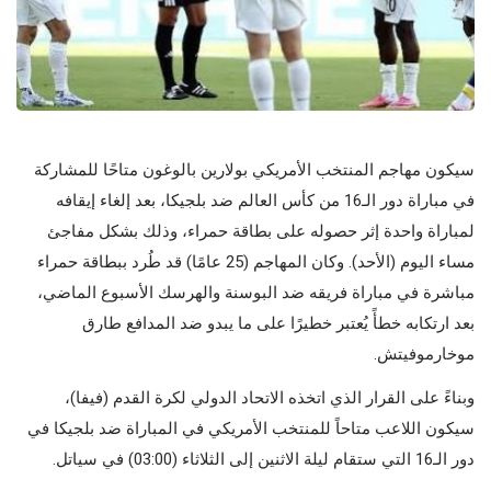
سيكون مهاجم المنتخب الأمريكي بولارين بالوغون متاحًا للمشاركة
في مباراة دور الـ16 من كأس العالم ضد بلجيكا، بعد إلغاء إيقافه
لمباراة واحدة إثر حصوله على بطاقة حمراء، وذلك بشكل مفاجئ
مساء اليوم (الأحد). وكان المهاجم (25 عامًا) قد طُرد ببطاقة حمراء
مباشرة في مباراة فريقه ضد البوسنة والهرسك الأسبوع الماضي،
بعد ارتكابه خطأً يُعتبر خطيرًا على ما يبدو ضد المدافع طارق
موخارموفيتش.
وبناءً على القرار الذي اتخذه الاتحاد الدولي لكرة القدم (فيفا)،
سيكون اللاعب متاحاً للمنتخب الأمريكي في المباراة ضد بلجيكا في
دور الـ16 التي ستقام ليلة الاثنين إلى الثلاثاء (03:00) في سياتل.