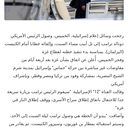
رجحت وسائل إعلام إسرائيلية، الخميس، وصول الرئيس الأمريكي
دونالد ترامب إلى تل أبيب مساء السبت، وإلقائه خطابا أمام الكنيست
(البرلمان)، بمناسبة بدء تنفيذ خطته لقطاع غزة.
وفجر الخميس، أُعلن عن اتفاق بشأن غزة بعد أربعة أيام من
مفاوضات غير مباشرة بين حركة “حماس” وإسرائيل بمدينة شرم
الشيخ المصرية، بمشاركة وفود من تركيا ومصر وقطر، وبإشراف
أمريكي.
وقالت القناة “12” الإسرائيلية: “سيقوم الرئيس ترامب بزيارة سريعة
جدا للاحتفال باتفاق إطلاق سراح الأسرى، ووقف إطلاق النار في
غزة”.
وأضافت: “يبدو أن الخطة هي وصول ترامب ليلة السبت إلى الأحد،
وسيتم استقباله بمطار بن غوريون، وسيزور الكنيست، ثم يغادر من