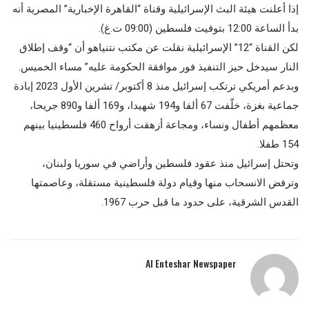
إذا أعلنت هيئة البث الإسرائيلية وقناة “القاهرة الإخبارية” المصرية أنه
بدأ الساعة 12:00 بتوقيت فلسطين (09:00 ت.غ).
لكن القناة “12” الإسرائيلية نقلت عن مكتب نتنياهو أن “وقف إطلاق
النار سيدخل حيز التنفيذ فور موافقة الحكومة عليه” مساء الخميس.
وبدعم أمريكي ترتكب إسرائيل منذ 8 أكتوبر/ تشرين الأول 2023 إبادة
جماعية بغزة، خلّفت 67 ألفا و194 شهيدا، و169 ألفا و890 جريحا،
معظمهم أطفال ونساء، ومجاعة أزهقت أرواح 460 فلسطينيا بينهم
154 طفلا.
وتحتل إسرائيل منذ عقود فلسطين وأراضي في سوريا ولبنان،
وترفض الانسحاب منها وقيام دولة فلسطينية مستقلة، وعاصمتها
القدس الشرقية، على حدود ما قبل حرب 1967.
Al Enteshar Newspaper