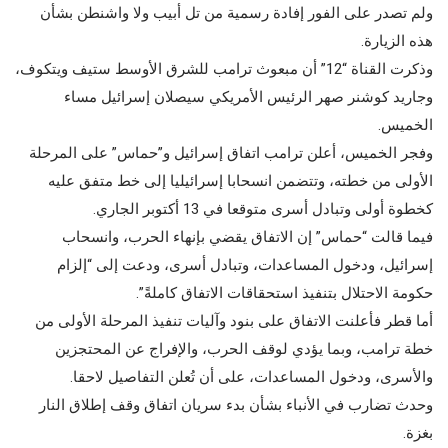
ولم تصدر على الفور إفادة رسمية من تل أبيب ولا واشنطن بشأن
هذه الزيارة.
وذكرت القناة “12” أن مبعوث ترامب للشرق الأوسط ستيف ويتكوف،
وجاريد كوشنر صهر الرئيس الأمريكي سيصلان إسرائيل مساء
الخميس.
وفجر الخميس، أعلن ترامب اتفاق إسرائيل و”حماس” على المرحلة
الأولى من خطته، وتتضمن انسحابا إسرائيليا إلى خط متفق عليه
كخطوة أولى وتبادل أسرى متوقعا في 13 أكتوبر الجاري.
فيما قالت “حماس” إن الاتفاق يقضي بإنهاء الحرب، وانسحاب
إسرائيل، ودخول المساعدات، وتبادل أسرى، ودعت إلى “إلزام
حكومة الاحتلال بتنفيذ استحقاقات الاتفاق كاملةً”.
أما قطر فأعلنت الاتفاق على بنود وآليات تنفيذ المرحلة الأولى من
خطة ترامب، وبما يؤدي لوقف الحرب، والإفراج عن المحتجزين
والأسرى، ودخول المساعدات، على أن تُعلن التفاصيل لاحقا.
وحدث تضارب في الأنباء بشأن بدء سريان اتفاق وقف إطلاق النار
بغزة.