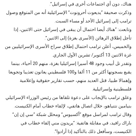
هناك، دون أي اجتماعات أخرى في إسرائيل”.
وذكرت صحيفة “يديعوت أحرونوت” الإسرائيلية أنه من المتوقع وصول
ترامب إلى إسرائيل الأحد أو مساء السبت.
وتابعت: “هناك أيضا احتمال أن يبقى في إسرائيل حتى الاثنين، إذا
تأجل إطلاق الرهائن (الأسرى بغزة) إلى الاثنين”.
والخميس، أعلن ترامب احتمال إطلاق سراح الأسرى الإسرائيليين من
غزة الاثنين 13 أكتوبر/ تشرين الأول الجاري.
وتقدر تل أبيب وجود 48 أسيرا إسرائيليا بغزة، منهم 20 أحياء، بينما
يقبع بسجونها أكثر من 11 ألفا و100 فلسطيني يعانون تعذيبا وتجويعا
وإهمالا طبيا، قتل العديد منهم، حسب تقارير حقوقية وإعلامية
فلسطينية وإسرائيلية.
وعلق ترامب بالإيجاب على دعوة تلقاها من رئيس الوزراء الإسرائيلي
بنيامين نتنياهو، خلال اتصال هاتفي، لإلقاء خطاب أمام الكنيست.
وقال ترامب لمراسل موقع “أكسيوس” ومحلل شبكة “سي إن إن”
باراك رافيد، في مقابلة هاتفية: “يريدون مني إلقاء خطاب في
الكنيست، وسأفعل ذلك بالتأكيد إذا أرادوا”.