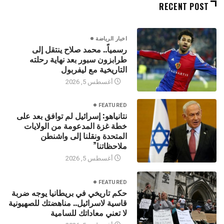
RECENT POST
اخبار الرياضة
رسمياً.. محمد صلاح ينتقل إلى
طرابزون سبور بعد نهاية رحلته
التاريخية مع ليفربول
أغسطس 5, 2026
FEATURED
نتانياهو: إسرائيل لم توافق بعد على
خطة غزة المدعومة من الولايات
المتحدة ونقلنا إلى واشنطن
ملاحظاتنا”
أغسطس 5, 2026
FEATURED
حكم تاريخي في بريطانيا يوجه ضربة
قاسية لاسرائيل.. مناهضتك للصهيونية
لا تعني معاداتك للسامية