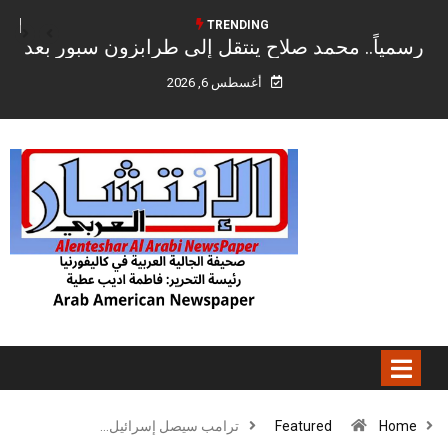
TRENDING
د
نتانياهو: إسرائيل لم توافق بعد على خطة غزة
المدعومة من الولايات المتحدة ونقلنا إلى واشنطن
أغسطس 6, 2026
ملاحظاتنا”
Home
Featured
ترامب سيصل إسرائيل…