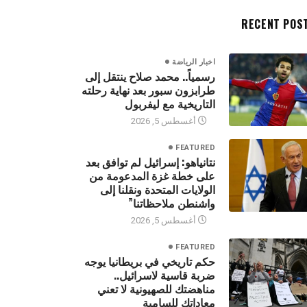
RECENT POS
اخبار الرياضة
رسمياً.. محمد صلاح ينتقل إلى
طرابزون سبور بعد نهاية رحلته
التاريخية مع ليفربول
أغسطس 5, 2026
FEATURED
نتانياهو: إسرائيل لم توافق بعد
على خطة غزة المدعومة من
الولايات المتحدة ونقلنا إلى
واشنطن ملاحظاتنا”
أغسطس 5, 2026
FEATURED
حكم تاريخي في بريطانيا يوجه
ضربة قاسية لاسرائيل..
مناهضتك للصهيونية لا تعني
معاداتك للسامية