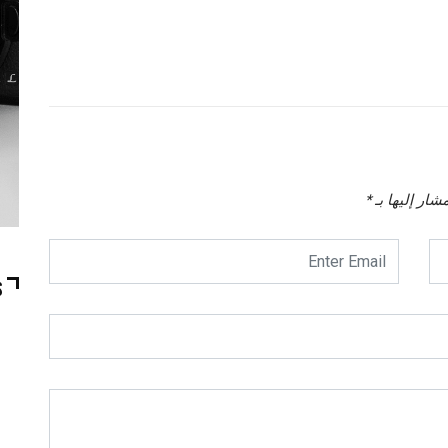
شار إليها بـ
*
S