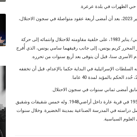
 حي الظهرات في بلدة عرعرة.
وكان ماهر يونس قد نال حريته في 19 كانون الثاني/ يناير 2023، بعد أن أمضى أربعة عقود متواصلة في سجون الاحتلال،
واعتقلت السلطات الإسرائيلية يونس في 18 كانون الثاني/ يناير 1983، على خلفية مقاومته للاحتلال وانتمائه إلى حركة
ر المحرر كريم يونس، إلى جانب رفيقهما سامي يونس، الذي أُفرج
لطات الإسرائيلية في البداية حكما بالإعدام، قبل أن تخففه
وولد ماهر يونس في السادس من كانون الثاني/ يناير 1958 في قرية عارة داخل أراضي1948. وله خمس شقيقات وشقيق
واصل دراسته في المدرسة الصناعية بمدينة الخضيرة. وخلال سنوات
لعلوم السياسية.