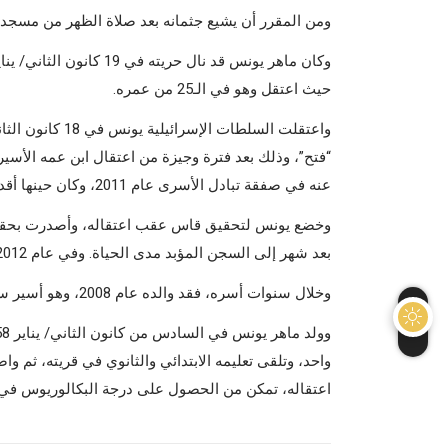
ومن المقرر أن يشيع جثمانه بعد صلاة الظهر من مسجد
حيث اعتقل وهو في الـ25 من عمره.
“فتح”، وذلك بعد فترة وجيزة من اعتقال ابن عمه الأسي
عنه في صفقة تبادل الأسرى عام 2011، وكان حينها أقدم الأسرى سنا، قبل أن يتوفى بعد أربع سنوات من تحرره.
وخضع يونس لتحقيق قاس عقب اعتقاله، وأصدرت بحقه الس
بعد شهر إلى السجن المؤبد مدى الحياة. وفي عام 2012، حُدد الحكم بالمؤبد لمدة 40 عاما.
وخلال سنوات أسره، فقد والده عام 2008، وهو أسير سابق أمضى ثماني سنوات في سجون الاحتلال.
واحد، وتلقى تعليمه الابتدائي والثانوي في قريته، ثم 
اعتقاله، تمكن من الحصول على درجة البكالوريوس في ا