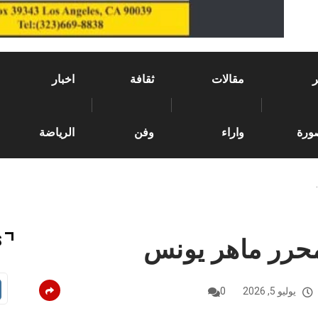
مقالات
ثقافة
اخبار
ورة
واراء
وفن
الرياضة
محرر ماهر يونس
S
يوليو 5, 2026
0