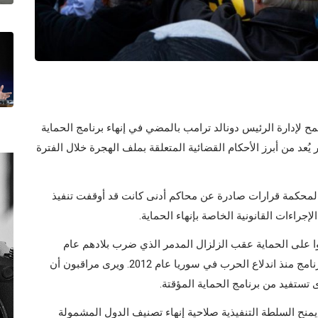
ح لإدارة الرئيس دونالد ترامب بالمضي في إنهاء برنامج الحماية
في قرار يُعد من أبرز الأحكام القضائية المتعلقة بملف الهجرة خلال الفترة
ت المحكمة قرارات صادرة عن محاكم أدنى كانت قد أوقفت تنفيذ
الإجراءات القانونية الخاصة بإنهاء الحماية.
ف مواطن هايتي حصلوا على الحماية عقب الزلزال المدمر الذي ضرب بلادهم عام
2010، إضافة إلى نحو 6,100 مواطن سوري شملهم البرنامج منذ اندلاع الحرب في سوريا عام 2012. ويرى مراقبون أن
ستفيد من برنامج الحماية المؤقتة.
 يمنح السلطة التنفيذية صلاحية إنهاء تصنيف الدول المشمولة