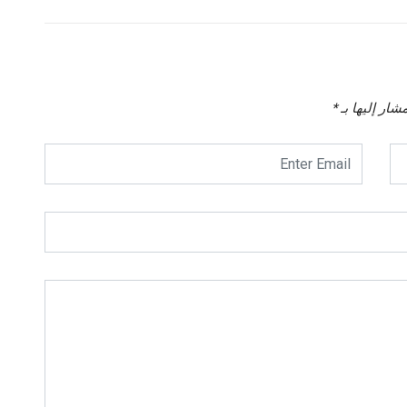
شار إليها بـ
*