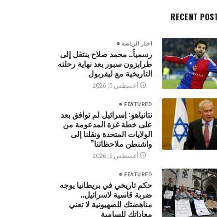
RECENT POS
اخبار الرياضة
رسمياً.. محمد صلاح ينتقل إلى
طرابزون سبور بعد نهاية رحلته
التاريخية مع ليفربول
أغسطس 5, 2026
FEATURED
نتانياهو: إسرائيل لم توافق بعد
على خطة غزة المدعومة من
الولايات المتحدة ونقلنا إلى
واشنطن ملاحظاتنا”
أغسطس 5, 2026
FEATURED
حكم تاريخي في بريطانيا يوجه
ضربة قاسية لاسرائيل..
مناهضتك للصهيونية لا تعني
معاداتك للسامية