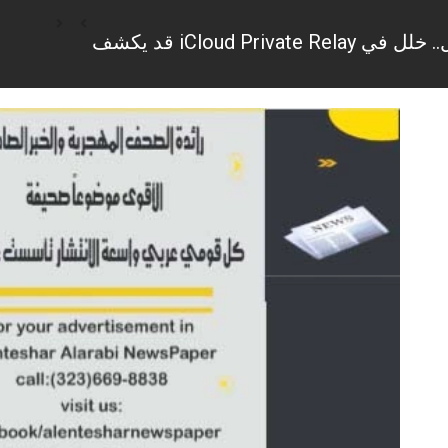
ثغرات أمنية تهدد خصوصية مستخدمي أبل.. خلل في iCloud Private Relay قد يكشف