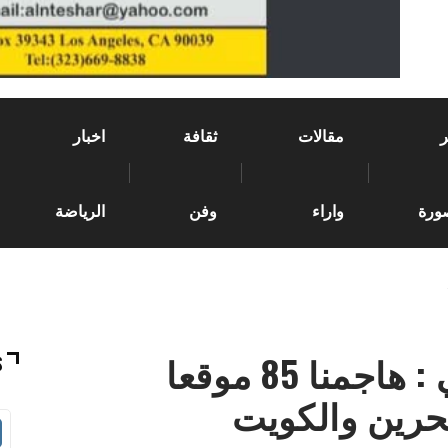
مقالات
ثقافة
اخبار
ورة
واراء
وفن
الرياضة
الحرس الثوري الإيراني : هاجمنا 85 موقعا
S
بحرين والكويت