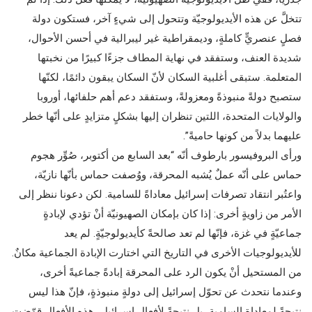
تتخلَّ عن هذه الأيديولوجيّة وتتحول إلى شيءٍ آخر، فستكون دولة
فصلٍ عنصريٍّ كاملةٍ، وديمقراطية غير ليبرالية في أحسن الأحوال،
شديدة العنف، وستفقد في نهاية المطاف جزءًا كبيرًا من نخبتها
المتعلمة. ستبقى أغلبية السكان لأنّ السكان يبقون دائمًا، لكنّها
ستصبح دولةً منبوذةً ومعزولةً، وستفقد دعم أهم حلفائها، أوروبا
والولايات المتحدة، اللتين تنظران إليها بشكلٍ متزايدٍ على أنّها خطر
عليهما بدلاً من كونها حاميةً”.
ورأى البروفيسور بارطوف أنّه “بعد السابع من أكتوبر، صُوِّر هجوم
حماس على أنّه عملٌ يُشبه المحرقة، ووُصفت حماس بأنّها نازيّة،
واعتُبر انتقاد تصرفات إسرائيل معاداةً للسامية. لكن دعونا ننظر إلى
الأمر من زاويةٍ أخرى: إذا كان بإمكان الصهيونيّة أنْ تؤدي لإبادةٍ
جماعيّةٍ في غزة، فإنّها لم تعد صالحةً كأيديولوجيّةٍ. لم يعد
للأيديولوجيات الأخرى في التاريخ التي اختارت الإبادة الجماعية مكانٌ.
من المستحيل أنْ يكون الرد على المحرقة إبادةً جماعيةً أخرى،
وعندما نتحدث عن تحوّل إسرائيل إلى دولةٍ منبوذةٍ، فإنّ هذا ليس
نتيجةً لمعاداة السامية، بل نتيجةً لأفعال إسرائيل، هذه الأفعال قوّضت