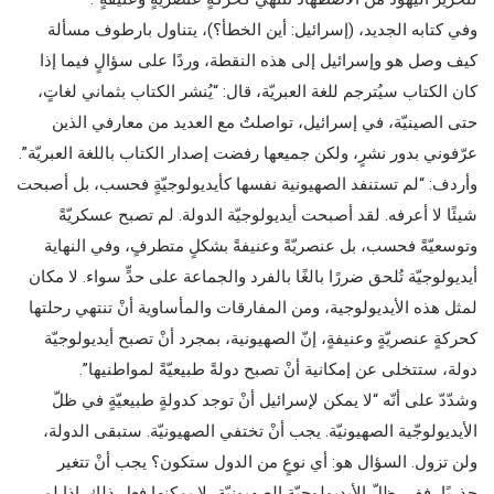
وفي كتابه الجديد، (إسرائيل: أين الخطأ؟)، يتناول بارطوف مسألة
كيف وصل هو وإسرائيل إلى هذه النقطة، وردًا على سؤالٍ فيما إذا
كان الكتاب سيُترجم للغة العبريّة، قال: “يُنشر الكتاب بثماني لغاتٍ،
حتى الصينيّة، في إسرائيل، تواصلتُ مع العديد من معارفي الذين
عرّفوني بدور نشرٍ، ولكن جميعها رفضت إصدار الكتاب باللغة العبريّة”.
وأردف: “لم تستنفد الصهيونية نفسها كأيديولوجيّةٍ فحسب، بل أصبحت
شيئًا لا أعرفه. لقد أصبحت أيديولوجيّة الدولة. لم تصبح عسكريّةً
وتوسعيّةً فحسب، بل عنصريّةً وعنيفةً بشكلٍ متطرفٍ، وفي النهاية
أيديولوجيّة تُلحق ضررًا بالغًا بالفرد والجماعة على حدٍّ سواء. لا مكان
لمثل هذه الأيديولوجية، ومن المفارقات والمأساوية أنْ تنتهي رحلتها
كحركةٍ عنصريّةٍ وعنيفةٍ، إنّ الصهيونية، بمجرد أنْ تصبح أيديولوجيّة
دولة، ستتخلى عن إمكانية أنْ تصبح دولةً طبيعيّةً لمواطنيها”.
وشدّدّ على أنّه “لا يمكن لإسرائيل أنْ توجد كدولةٍ طبيعيّةٍ في ظلّ
الأيديولوجّية الصهيونيّة. يجب أنْ تختفي الصهيونيّة. ستبقى الدولة،
ولن تزول. السؤال هو: أي نوعٍ من الدول ستكون؟ يجب أنْ تتغير
جذريًا، ففي ظلّ الأيديولوجيّة الصهيونيّة، لا يمكنها فعل ذلك. إذا لم