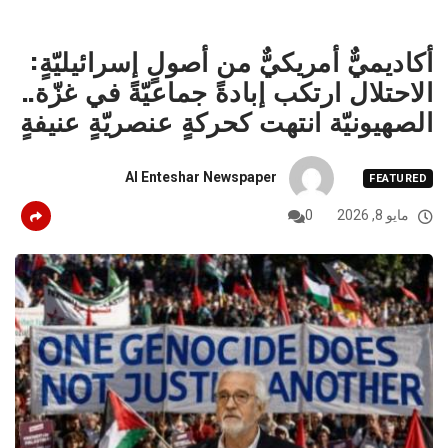
أكاديميٌّ أمريكيٌّ من أصولٍ إسرائيليّةٍ:
الاحتلال ارتكب إبادةً جماعيّةً في غزّة..
الصهيونيّة انتهت كحركةٍ عنصريّةٍ عنيفةٍ
Al Enteshar Newspaper
FEATURED
مايو 8, 2026
0