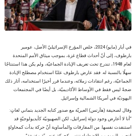
في أيار (مايو) 2024، خلص المؤرخ الإسرائيليّ الأصل، عومير
بارطوف، إلى أنّ أحداث قطاع غزة، بموجب ميثاق الأمم المتحدة
لعام 1948، تندرج تحت تعريف الإبادة الجماعيّة، ولم يكن هذا استنتاجًا
سهلًا بالنسبة له. فقد عارض بارطوف علنًا استخدام مصطلح الإبادة
الجماعيّة، رغم انتقادات زملائه، وعندما قرر أخيرًا استخدامه، أثار ذلك
ضجةً ليس فقط في الأوساط الأكاديميّة، بل أيضًا في المجتمعات
اليهوديّة في أمريكا الشمالية وإسرائيل.
وقال لصحيفة (هآرتس) العبريّة مع صدور كتابه الجديد بتماني لغاتٍ:
“أنا لا أعارض وجود دولة إسرائيل، لكن الصهيونيّة كأيديولوجيّةٍ قد
استنفدت نفسها. من المفارقات والمأساوية أنّ حركة بدأت كمحاولةٍ
لتحرير اليهود من الاضطهاد تنتهي كحركةٍ عنصريّةٍ وعنيفةٍ”.