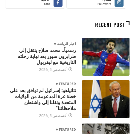
8,047
1,500
Fans
Followers
RECENT POST
اخبار الرياضة
رسمياً.. محمد صلاح ينتقل إلى
طرابزون سبور بعد نهاية رحلته
التاريخية مع ليفربول
أغسطس 5, 2026
FEATURED
نتانياهو: إسرائيل لم توافق بعد على
خطة غزة المدعومة من الولايات
المتحدة ونقلنا إلى واشنطن
ملاحظاتنا”
أغسطس 5, 2026
FEATURED