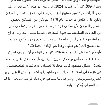
وساق قائلاً: “في أيار (مايو) 2024، كان من الواضح أنّ ما يجري على
أرض الواقع هو تدمير ممنهج لغزة، يقوم على منطق التطهير العرقيّ.
ولكن على عكس ما حدث عام 1948، لم يكن من الممكن تحقيق
التطهير العرقيّ لأنّ سكان غزة لا يستطيعون الفرار. وكما في كثير
من الحالات السابقة، بما فيها المحرقة، عندما تفشل محاولة إخراج
جماعة عرقية من أرضٍ خاضعةٍ لسيطرتك لعدم وجود مكانٍ تذهب
إليه، يصبح الحلّ هو قتلها، وهذا هو الإبادة الجماعيّة.”
وأوضح: ” بحلول أيار (مايو) 2024، كان من الواضح أنّ الهدف لم يكن
القضاء على حماس وإطلاق سراح الرهائن، بل جعل غزة غير صالحة
للسكن بشكلٍ ممنهجٍ. كانت محاولةً لضمان عدم قدرة الفلسطينيين
في غزة على استئناف حياتهم كجماعةٍ. رأى أشخاص مثل الوزيريْن بن
غفير وسموتريتش، وسرعان ما نتنياهو، في ذلك فرصة سانحة، إذا لم
يُدار الصراع، يُمكن إنهاؤه”.