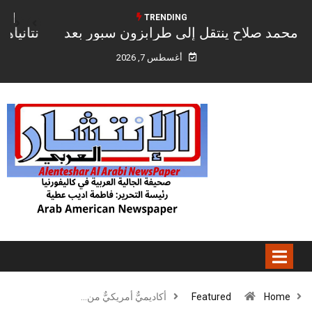
TRENDING
نتانياهو: إسرائيل لم توافق بعد على خطة غزة
المدعومة من الولايات المتحدة ونقلنا إلى واشنطن
أغسطس 7, 2026
ملاحظاتنا”
Home
Featured
أكاديميٌّ أمريكيٌّ من…