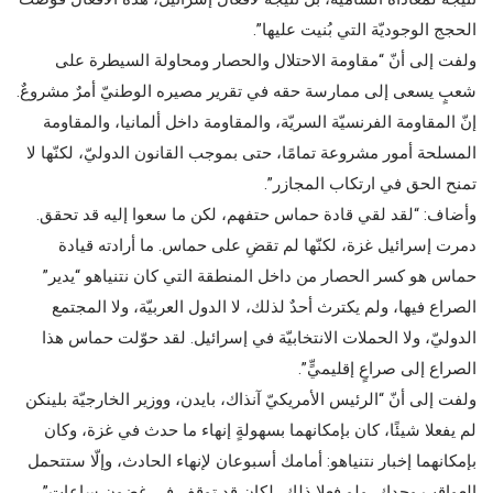
الحجج الوجوديّة التي بُنيت عليها”.
ولفت إلى أنّ “مقاومة الاحتلال والحصار ومحاولة السيطرة على
شعبٍ يسعى إلى ممارسة حقه في تقرير مصيره الوطنيّ أمرٌ مشروعٌ.
إنّ المقاومة الفرنسيّة السريّة، والمقاومة داخل ألمانيا، والمقاومة
المسلحة أمور مشروعة تمامًا، حتى بموجب القانون الدوليّ، لكنّها لا
تمنح الحق في ارتكاب المجازر”.
وأضاف: “لقد لقي قادة حماس حتفهم، لكن ما سعوا إليه قد تحقق.
دمرت إسرائيل غزة، لكنّها لم تقضِ على حماس. ما أرادته قيادة
حماس هو كسر الحصار من داخل المنطقة التي كان نتنياهو “يدير”
الصراع فيها، ولم يكترث أحدٌ لذلك، لا الدول العربيّة، ولا المجتمع
الدوليّ، ولا الحملات الانتخابيّة في إسرائيل. لقد حوّلت حماس هذا
الصراع إلى صراعٍ إقليميٍّ”.
ولفت إلى أنّ “الرئيس الأمريكيّ آنذاك، بايدن، ووزير الخارجيّة بلينكن
لم يفعلا شيئًا، كان بإمكانهما بسهولةٍ إنهاء ما حدث في غزة، وكان
بإمكانهما إخبار نتنياهو: أمامك أسبوعان لإنهاء الحادث، وإلّا ستتحمل
العواقب وحدك، ولو فعلا ذلك، لكان قد توقف في غضون ساعاتٍ”.